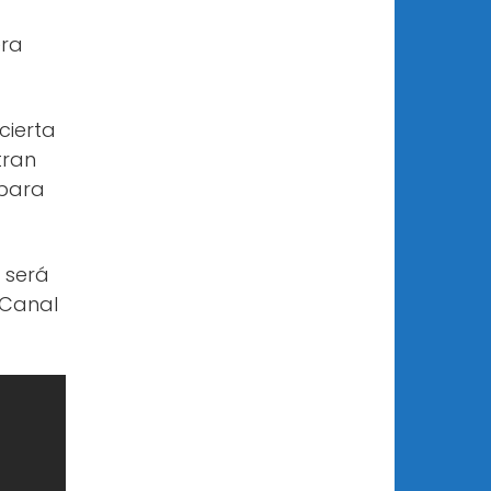
era
cierta
tran
 para
 será
 Canal