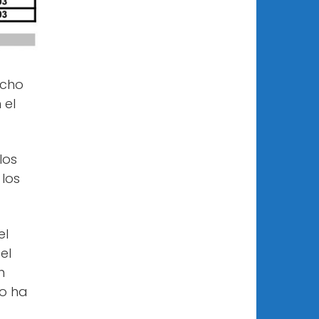
ncho
 el
los
los
el
el
n
to ha