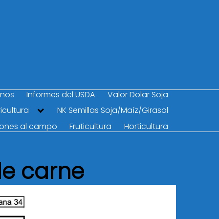
anos
Informes del USDA
Valor Dolar Soja
icultura
NK Semillas Soja/Maíz/Girasol
iones al campo
Fruticultura
Horticultura
de carne