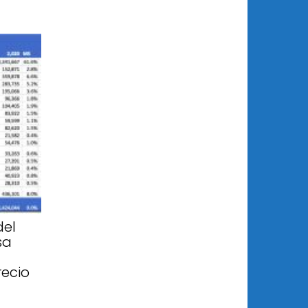
del
sa
recio