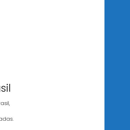
sil
sil,
ladas.