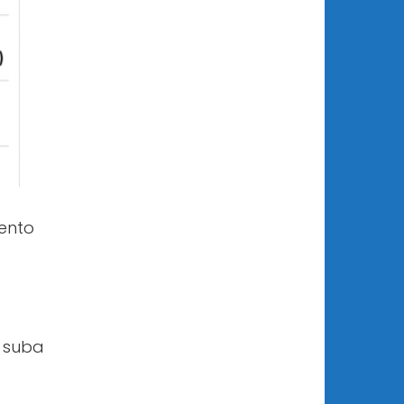
mento
a
a suba