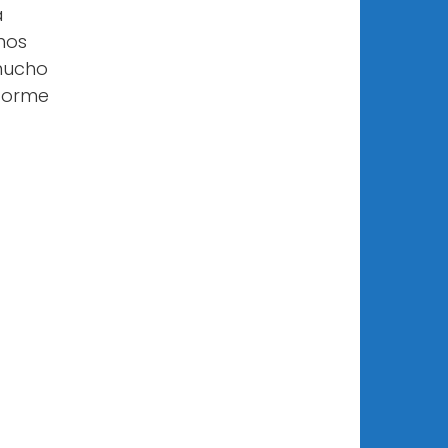
a
nos
 mucho
nforme