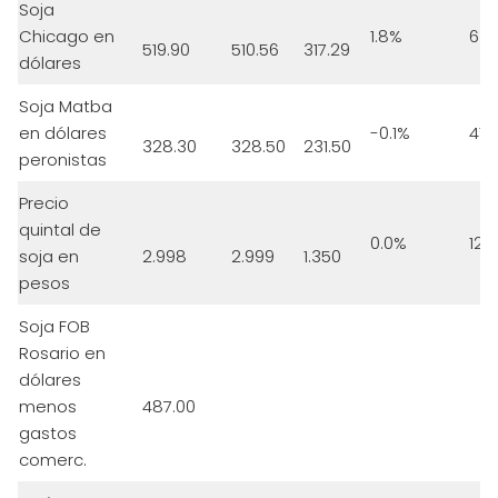
Soja
Chicago en
1.8%
63.
519.90
510.56
317.29
dólares
Soja Matba
en dólares
-0.1%
41.
328.30
328.50
231.50
peronistas
Precio
quintal de
0.0%
122
soja en
2.998
2.999
1.350
pesos
Soja FOB
Rosario en
dólares
menos
487.00
gastos
comerc.