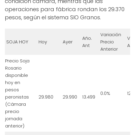
condición cámara, mientras que las
operaciones para fábrica rondan los 29.370
pesos, según el sistema SIO Granos.
Variación
Año.
Var
SOJA HOY
Hoy
Ayer
Precio
Ant
Anu
Anterior
Precio Soja
Rosario
disponible
hoy en
pesos
0.0%
122
peronistas
29.980
29.990
13.499
(Cámara
precio
jornada
anterior)