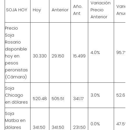
Variación
Año.
Variac
SOJA HOY
Hoy
Anterior
Precio
Ant
Anual
Anterior
Precio
Soja
Rosario
disponible
4.0%
95.7%
hoy en
30.330
29.150
15.499
pesos
peronistas
(Cámara)
Soja
Chicago
3.0%
52.6%
520.48
505.51
341.17
en dólares
Soja
Matba en
0.0%
47.5%
dólares
341.50
341.50
231.50