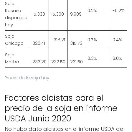
Soja
Rosario
0.2%
-0.2%
15.330
15.300
9.909
disponible
hoy
Soja
318.21
0.7%
0.4%
Chicago
320.41
315.73
Soja
0.3%
6.0%
Matba
233.20
232.50
231.50
Precio de la soja hoy
Factores alcistas para el
precio de la soja en informe
USDA Junio 2020
No hubo dato alcistas en el informe USDA de