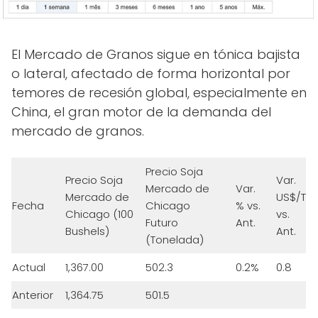
El Mercado de Granos sigue en tónica bajista
o lateral, afectado de forma horizontal por
temores de recesión global, especialmente en
China, el gran motor de la demanda del
mercado de granos.
Precio Soja
Precio Soja
Var.
Mercado de
Var.
Mercado de
US$/T
Fecha
Chicago
% vs.
Chicago (100
vs.
Futuro
Ant.
Bushels)
Ant.
(Tonelada)
Actual
1,367.00
502.3
0.2%
0.8
Anterior
1,364.75
501.5