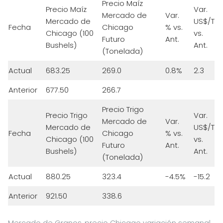
Precio Maíz
Precio Maíz
Var.
Mercado de
Var.
Mercado de
US$/T
Fecha
Chicago
% vs.
Chicago (100
vs.
Futuro
Ant.
Bushels)
Ant.
(Tonelada)
Actual
683.25
269.0
0.8%
2.3
Anterior
677.50
266.7
Precio Trigo
Precio Trigo
Var.
Mercado de
Var.
Mercado de
US$/T
Fecha
Chicago
% vs.
Chicago (100
vs.
Futuro
Ant.
Bushels)
Ant.
(Tonelada)
Actual
880.25
323.4
-4.5%
-15.2
Anterior
921.50
338.6
Mercado de Granos, precio Chicago variación semanal