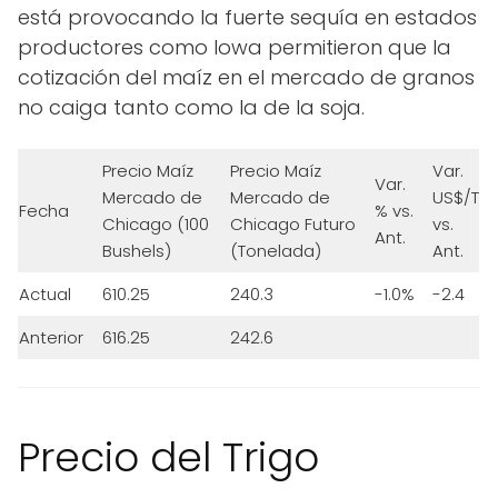
está provocando la fuerte sequía en estados
productores como Iowa permitieron que la
cotización del maíz en el mercado de granos
no caiga tanto como la de la soja.
Precio Maíz
Precio Maíz
Var.
Var.
Mercado de
Mercado de
US$/T
Fecha
% vs.
Chicago (100
Chicago Futuro
vs.
Ant.
Bushels)
(Tonelada)
Ant.
Actual
610.25
240.3
-1.0%
-2.4
Anterior
616.25
242.6
Precio del Trigo